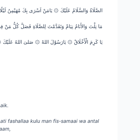
الصَّلَاةُ وَالسَّلَامُ عَلَيْكَ ۞ يَامَنْ اَسْرَى بِكَ مُهَيْمِنُ لَيْلًا ن
مَا نِلْتَ وَالأَنَامُ نِيَامْ وَتَقَدَّمْتَ لِلصَّلَاةِ فَصَلَّ كُلُّ مَنْ 
يَا كَرِمَ الْأَخْلَاقْ ۞ يَارَسُوْلَ اللهْ ۞ صَلىَ اللهُ عَلَيْكَ ۞
aik.
ti fashallaa kulu man fis-samaai wa antal
laam,