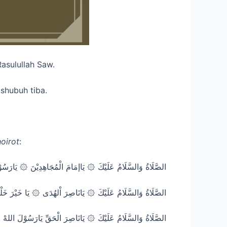
asulullah Saw.
shubuh tiba.
oirot
:
الصَّلَاةُ وَالسَّلَامُ عَلَيْكَ ۞ يَاإمَامَ الْمُجَاهِدِيْنَ ۞ يَارَسُوْلَ
الصَّلَاةُ وَالسَّلَامُ عَلَيْكَ ۞ يَانَاصِرَ اْلهُدَى ۞ يَا خَيْرَ خَلْقِ 
*** الصَّلَاةُ وَالسَّلَامُ عَلَيْكَ ۞ يَانَاصِرَ الْحَقِّ يَارَسُوْلَ اللهْ