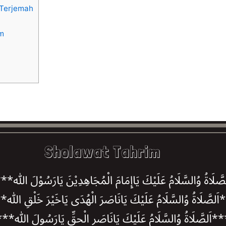
 Terjemah
m