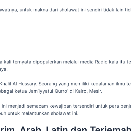
atnya, untuk makna dari sholawat ini sendiri tidak lain ti
ama kali ternyata dipopulerkan melalui media Radio kala itu
aya.
alil Al Hussary. Seorang yang memiliki kedalaman ilmu tent
bagai ketua Jam’iyyatul Qurro’ di Kairo, Mesir.
ini menjadi semacam kewajiban tersendiri untuk para penj
h untuk melantunkan sholawat ini.
im, Arab, Latin dan Terjema