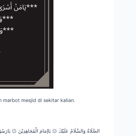
 marbot mesjid di sekitar kalian.
الصَّلَاةُ وَالسَّلَامُ عَلَيْكَ ۞ يَاإمَامَ الْمُجَاهِدِيْنَ ۞ يَارَسُو