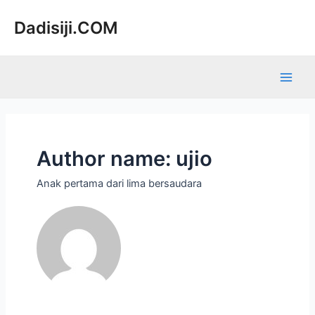
Lewati
Paginasi
Main
ke
pos
Dadisiji.COM
Men
konten
Author name: ujio
Anak pertama dari lima bersaudara