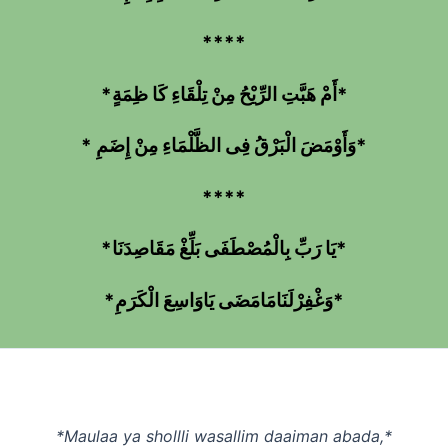
****
*أَمْ هَبَّتِ الرِّيْحُ مِنْ تِلْقَاءِ كَا ظِمَةٍ*
* وَأَوْمَضَ الْبَرْقُ فِى الظَّلْمَاءِ مِنْ إِضَمِ*
****
*يَا رَبِّ بِالْمُصْطَفَى بَلِّغْ مَقَاصِدَنَا*
*وَغْفِرْلَنَامَامَضَى يَاوَاسِعَ الْكَرَمِ*
*Maulaa ya shollli wasallim daaiman abada,*