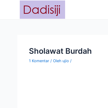
Lewati
Navigasi
ke
pos
konten
Sholawat Burdah
1 Komentar
/ Oleh
ujio
/