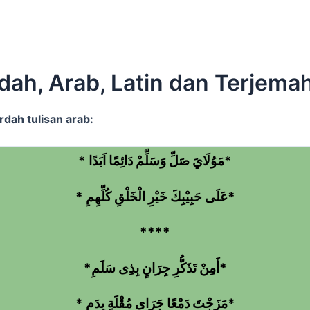
ah, Arab, Latin dan Terjema
rdah tulisan arab:
* مَوُلَايَ صَلِّ وَسَلِّمْ دَائِمًا اَبَدًا*
* عَلَى حَبِيْبِكَ خَيْرِ الْخَلْقِ كُلِّهِمِ*
****
*أَمِنْ تَذَكُّرِ جِرَانٍ بِذِى سَلَمِ*
* مَزَجْتَ دَمْعًا جَرَاى مُقْلَةٍ بِدَمِ*