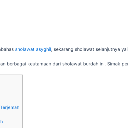
embahas
sholawat asyghil
, sekarang sholawat selanjutnya ya
k dan berbagai keutamaan dari sholawat burdah ini. Simak p
 Terjemah
ah