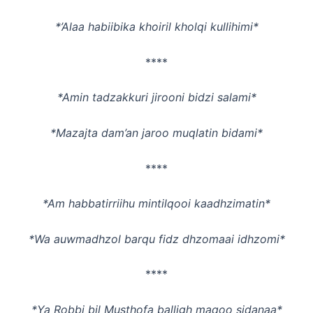
*’Alaa habiibika khoiril kholqi kullihimi*
****
*Amin tadzakkuri jirooni bidzi salami*
*Mazajta dam’an jaroo muqlatin bidami*
****
*Am habbatirriihu mintilqooi kaadhzimatin*
*Wa auwmadhzol barqu fidz dhzomaai idhzomi*
****
*Ya Robbi bil Musthofa balligh maqoo sidanaa*