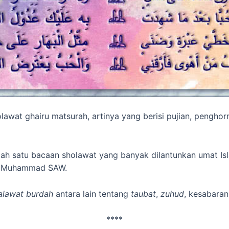
awat ghairu matsurah, artinya yang berisi pujian, pengho
alah satu bacaan sholawat yang banyak dilantunkan umat 
bi Muhammad SAW.
alawat burdah
antara lain tentang
taubat
,
zuhud
, kesabaran
****