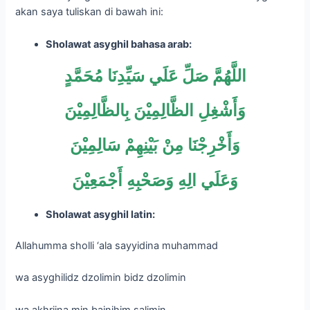
akan saya tuliskan di bawah ini:
Sholawat asyghil bahasa arab:
اللَّهُمَّ صَلِّ عَلَي سَيِّدِنَا مُحَمَّدٍ
وَأَشْغِلِ الظَّالِمِيْنَ بِالظَّالِمِيْنَ
وَأَخْرِجْنَا مِنْ بَيْنِهِمْ سَالِمِيْنَ
وَعَلَي الِهِ وَصَحْبِهِ أَجْمَعِيْنَ
Sholawat asyghil latin:
Allahumma sholli ‘ala sayyidina muhammad
wa asyghilidz dzolimin bidz dzolimin
wa akhrijna min bainihim salimin