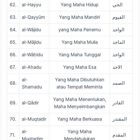
62.
al-Hayyu
Yang Maha Hidup
الحي
63.
al-Qayyūm
Yang Maha Mandiri
القيوم
64.
al-Wȃjidu
yang Maha Penemu
الواجد
65.
al-Mȃjidu
Yang Maha Mulia
الماجد
66.
al-Wȃḥidu
Yang Maha Tunggal
الواحد
67.
al-Aḥadu
Yang Maha Esa
الاحد
al-
Yang Maha Dibutuhkan
68.
الصمد
Shamadu
atau Tempat Meminta
Yang Maha Menentukan,
69.
al-Qȃdir
القادر
Maha Menyeimbangkan
70.
al-Muqtadir
Yang Maha Berkuasa
المقتدر
al-
Yang Maha
71.
المقدم
Muqtadim
Mendahulukan