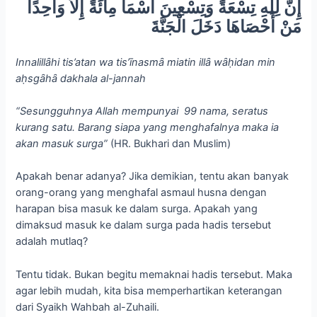
إِنَّ لِلَّهِ تِسْعَةً وَتِسْعِينَ اسْمَا مِائَةً إِلاَّ وَاحِدًا
مَنْ أَحْصَاهَا دَخَلَ الْجَنَّةَ
Innalillȃhi tis’atan wa tis’īnasmȃ miatin illȃ wȃḥidan min
aḥsgȃhȃ dakhala al-jannah
“Sesungguhnya Allah mempunyai 99 nama, seratus
kurang satu. Barang siapa yang menghafalnya maka ia
akan masuk surga”
(HR. Bukhari dan Muslim)
Apakah benar adanya? Jika demikian, tentu akan banyak
orang-orang yang menghafal asmaul husna dengan
harapan bisa masuk ke dalam surga. Apakah yang
dimaksud masuk ke dalam surga pada hadis tersebut
adalah mutlaq?
Tentu tidak. Bukan begitu memaknai hadis tersebut. Maka
agar lebih mudah, kita bisa memperhartikan keterangan
dari Syaikh Wahbah al-Zuhaili.