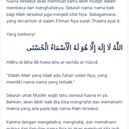
husna tersebut akan membuat kamu lebih mudah dalam
membaca dan menghafalnya. Seluruh nama-nama baik
bagi Allah tersebut juga menjadi sifat Nya. Sebagaimana
yang tercantum di dalam Firman Nya surah Thaaha ayat 8.
Yang berbunyi:
اللَّهُ لَا إِلَهَ إِلَّا هُوَ لَهُ الْأَسْمَاءُ الْحُسْنَى
Allȃhu lȃ ilȃha illȃ huwa lahu al-asmȃu al-ḥūsnȃ.
“Dialah Allah yang tidak ada Tuhan selain Nya, yang
memiliki nama-nama yang terbaik.”
Seluruh umat Muslim wajib tahu asmaul husna ini ya.
Bahkan, akan lebih baik jika bisa menghafal dan memahami
makna yang ada pada tiap nama Allah tersebut.
Karena dengan mengetahui, menghafal, dan memahami
makna dari tiap-tiap nama Nya ini akan membuat kita jauh