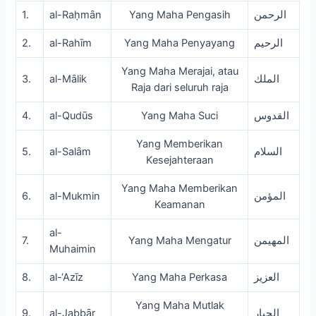
1.
al-Raḥmȃn
Yang Maha Pengasih
الرحمن
2.
al-Rahīm
Yang Maha Penyayang
الرحيم
Yang Maha Merajai, atau
3.
al-Mȃlik
الملك
Raja dari seluruh raja
4.
al-Qudūs
Yang Maha Suci
القدوس
Yang Memberikan
5.
al-Salȃm
السلام
Kesejahteraan
Yang Maha Memberikan
6.
al-Mukmin
المؤمن
Keamanan
al-
7.
Yang Maha Mengatur
المهيمن
Muhaimin
8.
al-‘Azīz
Yang Maha Perkasa
العزيز
Yang Maha Mutlak
9.
al-Jabbȃr
الجبار