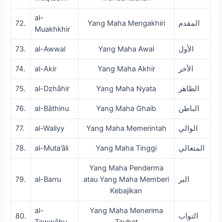
al-
72.
Yang Maha Mengakhiri
المقدم
Muakhkhir
73.
al-Awwal
Yang Maha Awal
الأول
74.
al-Akir
Yang Maha Akhir
الأخر
75.
al-Dzhȃhir
Yang Maha Nyata
الظاهر
76.
al-Bȃthinu
Yang Maha Ghaib
الباطن
77.
al-Waliyy
Yang Maha Memerintah
الوالي
78.
al-Muta’ȃli
Yang Maha Tinggi
المتعالي
Yang Maha Penderma
79.
al-Barru
atau Yang Maha Memberi
البر
Kebajikan
al-
Yang Maha Menerima
80.
التواب
Tawwȃbu
Taubat