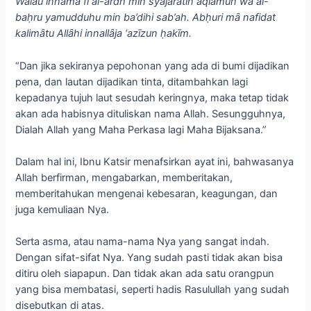
Walau innamȃ fi al-ardh min syajaratin aqlȃmun wa al-
baḥru yamudduhu min ba’dihi sab’ah. Abḥuri mȃ nafidat
kalimȃtu Allȃhi innallȃja ‘azīzun ḥakīm.
“Dan jika sekiranya pepohonan yang ada di bumi dijadikan
pena, dan lautan dijadikan tinta, ditambahkan lagi
kepadanya tujuh laut sesudah keringnya, maka tetap tidak
akan ada habisnya dituliskan nama Allah. Sesungguhnya,
Dialah Allah yang Maha Perkasa lagi Maha Bijaksana.”
Dalam hal ini, Ibnu Katsir menafsirkan ayat ini, bahwasanya
Allah berfirman, mengabarkan, memberitakan,
memberitahukan mengenai kebesaran, keagungan, dan
juga kemuliaan Nya.
Serta asma, atau nama-nama Nya yang sangat indah.
Dengan sifat-sifat Nya. Yang sudah pasti tidak akan bisa
ditiru oleh siapapun. Dan tidak akan ada satu orangpun
yang bisa membatasi, seperti hadis Rasulullah yang sudah
disebutkan di atas.