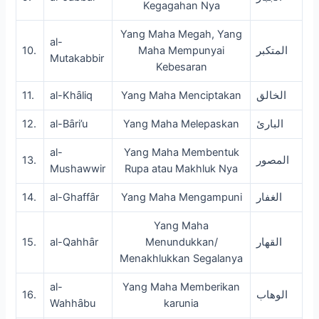
Kegagahan Nya
Yang Maha Megah, Yang
al-
10.
Maha Mempunyai
المتكبر
Mutakabbir
Kebesaran
11.
al-Khȃliq
Yang Maha Menciptakan
الخالق
12.
al-Bȃri’u
Yang Maha Melepaskan
البارئ
al-
Yang Maha Membentuk
13.
المصور
Mushawwir
Rupa atau Makhluk Nya
14.
al-Ghaffȃr
Yang Maha Mengampuni
الغفار
Yang Maha
15.
al-Qahhȃr
Menundukkan/
القهار
Menakhlukkan Segalanya
al-
Yang Maha Memberikan
16.
الوهاب
Wahhȃbu
karunia