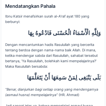
Mendatangkan Pahala
Ibnu Katsir menafsirkan surah al-A’raf ayat 180 yang
berbunyi:
وَلِلَّهِ الْأَسْمَاءُ الْحُسْنَى فَادْعُوهُ بِهَا
Dengan mencantumkan hadis Rasulullah yang bercerita
tentang berdoa dengan nama-nama baik Allah. Di mana,
ketika mendengar sabda dari Rasulullah, sahabat tersebut
bertanya, ‘Ya Rasulullah, bolehkah kami mempelajarinya?’
Maka Rasulullah bersabda:
بَلَى يَنْبَغِى لِمَنْ سَمِعَهَا أَنْ يَتَعَلَّمَهَا
“Benar, dianjurkan bagi setiap orang yang mendengarnya
(asmaul husna) mempelajarinya”
(HR. Ahmad)
Jadi sangat jelas ya, bahwa mempelajari asmaul husna