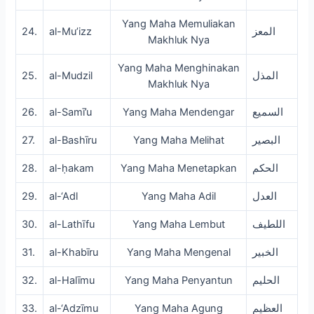
Yang Maha Memuliakan
24.
al-Mu’izz
المعز
Makhluk Nya
Yang Maha Menghinakan
25.
al-Mudzil
المذل
Makhluk Nya
26.
al-Samī’u
Yang Maha Mendengar
السميع
27.
al-Bashīru
Yang Maha Melihat
البصير
28.
al-ḥakam
Yang Maha Menetapkan
الحكم
29.
al-‘Adl
Yang Maha Adil
العدل
30.
al-Lathīfu
Yang Maha Lembut
اللطيف
31.
al-Khabīru
Yang Maha Mengenal
الخبير
32.
al-Halīmu
Yang Maha Penyantun
الحليم
33.
al-‘Adzīmu
Yang Maha Agung
العظيم