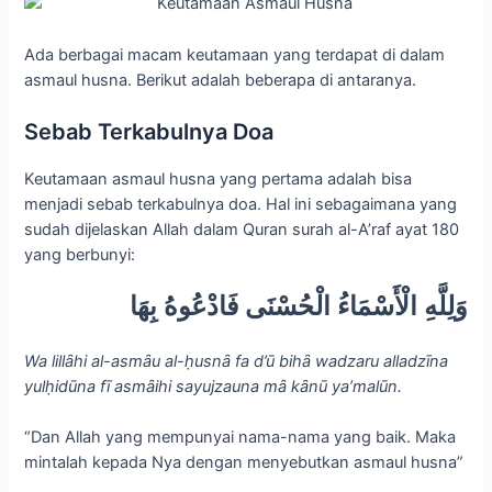
Ada berbagai macam keutamaan yang terdapat di dalam
asmaul husna. Berikut adalah beberapa di antaranya.
Sebab Terkabulnya Doa
Keutamaan asmaul husna yang pertama adalah bisa
menjadi sebab terkabulnya doa. Hal ini sebagaimana yang
sudah dijelaskan Allah dalam Quran surah al-A’raf ayat 180
yang berbunyi:
وَلِلَّهِ الْأَسْمَاءُ الْحُسْنَى فَادْعُوهُ بِهَا
Wa lillȃhi al-asmȃu al-ḥusnȃ fa d’ū bihȃ wadzaru alladzīna
yulḥidūna fī asmȃihi sayujzauna mȃ kȃnū ya’malūn.
“Dan Allah yang mempunyai nama-nama yang baik. Maka
mintalah kepada Nya dengan menyebutkan asmaul husna”