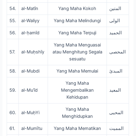
54.
al-Matīn
Yang Maha Kokoh
المتين
55.
al-Waliyy
Yang Maha Melindungi
الولى
56.
al-ḥamīd
Yang Maha Terpuji
الحميد
Yang Maha Menguasai
57.
al-Muḥshīy
atau Menghitung Segala
المحصى
sesuatu
58.
al-Mubdi
Yang Maha Memulai
المبدئ
Yang Maha
59.
al-Mu’īd
Mengembalikan
المعيد
Kehidupan
Yang Maha
60.
al-MuḥYi
المحيى
Menghidupkan
61.
al-Mumītu
Yang Maha Mematikan
المميت