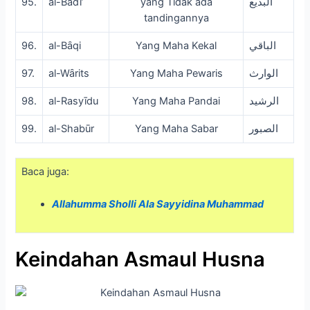
95.
al-Badī’
yang Tidak ada
البديع
tandingannya
96.
al-Bȃqi
Yang Maha Kekal
الباقي
97.
al-Wȃrits
Yang Maha Pewaris
الوارث
98.
al-Rasyīdu
Yang Maha Pandai
الرشيد
99.
al-Shabūr
Yang Maha Sabar
الصبور
Baca juga:
Allahumma Sholli Ala Sayyidina Muhammad
Keindahan Asmaul Husna