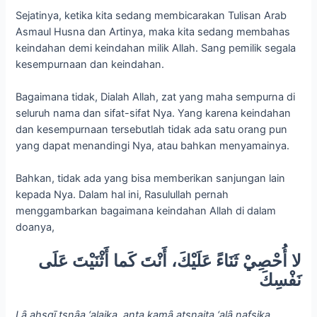
Sejatinya, ketika kita sedang membicarakan Tulisan Arab
Asmaul Husna dan Artinya, maka kita sedang membahas
keindahan demi keindahan milik Allah. Sang pemilik segala
kesempurnaan dan keindahan.
Bagaimana tidak, Dialah Allah, zat yang maha sempurna di
seluruh nama dan sifat-sifat Nya. Yang karena keindahan
dan kesempurnaan tersebutlah tidak ada satu orang pun
yang dapat menandingi Nya, atau bahkan menyamainya.
Bahkan, tidak ada yang bisa memberikan sanjungan lain
kepada Nya. Dalam hal ini, Rasulullah pernah
menggambarkan bagaimana keindahan Allah di dalam
doanya,
لا أُحْصِيْ ثَنَاءً عَلَيْكَ، أَنْتَ كَما أَثْنَيْتَ عَلَى
نَفْسِكَ
Lȃ aḥsgī tsnȃa ‘alaika, anta kamȃ atsnaita ‘alȃ nafsika