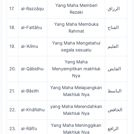
Yang Maha Memberi
17.
al-Razzȃqu
الرزاق
Rezeki
Yang Maha Membuka
18.
al-Fattȃḥu
الفتاح
Rahmat
Yang Maha Mengetahui
19.
al-‘Alīmu
العليم
segala sesuatu
Yang Maha
20.
al-Qȃbidhu
Menyempitkan makhluk
القابض
Nya
Yang Maha Melapangkan
21.
al-Bȃsith
الباسط
Makhluk Nya
yang Maha Merendahkan
22.
al-Khȃfidhu
الخافض
Makhluk Nya
Yang Maha Meninggikan
23.
al-Rȃfi’u
الرافع
Makhluk Nya