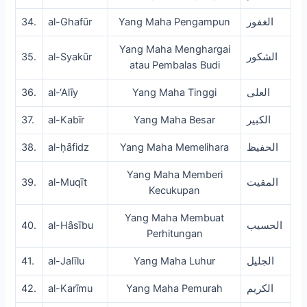
34.
al-Ghafūr
Yang Maha Pengampun
الغفور
Yang Maha Menghargai
35.
al-Syakūr
الشكور
atau Pembalas Budi
36.
al-‘Alīy
Yang Maha Tinggi
العلى
37.
al-Kabīr
Yang Maha Besar
الكبير
38.
al-ḥȃfidz
Yang Maha Memelihara
الحفيظ
Yang Maha Memberi
39.
al-Muqīt
المقيت
Kecukupan
Yang Maha Membuat
40.
al-Hȃsību
الحسيب
Perhitungan
41.
al-Jalīlu
Yang Maha Luhur
الجليل
42.
al-Karīmu
Yang Maha Pemurah
الكريم