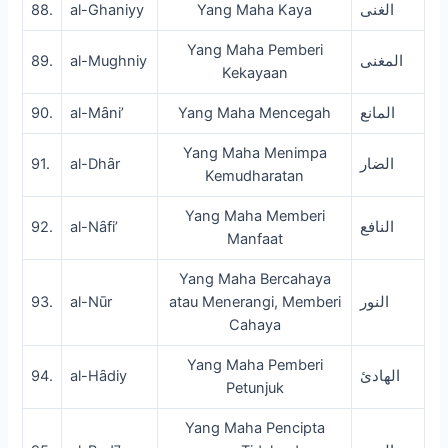
88.
al-Ghaniyy
Yang Maha Kaya
الغنى
Yang Maha Pemberi
89.
al-Mughniy
المغنى
Kekayaan
90.
al-Mȃni’
Yang Maha Mencegah
المانع
Yang Maha Menimpa
91.
al-Dhȃr
الضار
Kemudharatan
Yang Maha Memberi
92.
al-Nȃfi’
النافع
Manfaat
Yang Maha Bercahaya
93.
al-Nūr
atau Menerangi, Memberi
النور
Cahaya
Yang Maha Pemberi
94.
al-Hȃdiy
الهادئ
Petunjuk
Yang Maha Pencipta