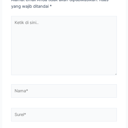
yang wajib ditandai
*
Ketik
di
sini..
Nama*
Surel*