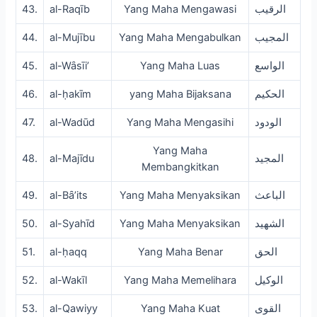
43.
al-Raqīb
Yang Maha Mengawasi
الرقيب
44.
al-Mujību
Yang Maha Mengabulkan
المجيب
45.
al-Wȃsīi’
Yang Maha Luas
الواسع
46.
al-ḥakīm
yang Maha Bijaksana
الحكيم
47.
al-Wadūd
Yang Maha Mengasihi
الودود
Yang Maha
48.
al-Majīdu
المجيد
Membangkitkan
49.
al-Bȃ’its
Yang Maha Menyaksikan
الباعث
50.
al-Syahīd
Yang Maha Menyaksikan
الشهيد
51.
al-ḥaqq
Yang Maha Benar
الحق
52.
al-Wakīl
Yang Maha Memelihara
الوكيل
53.
al-Qawiyy
Yang Maha Kuat
القوى