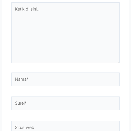
Ketik
di
sini..
Nama*
Surel*
Situs
web