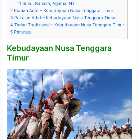
1.1
Suku, Bahasa, Agama NTT
2
Rumah Adat – Kebudayaan Nusa Tenggara Timur
3
Pakaian Adat – Kebudayaan Nusa Tenggara Timur
4
Tarian Tradisional – Kebudayaan Nusa Tenggara Timur
5
Penutup
Kebudayaan Nusa Tenggara
Timur