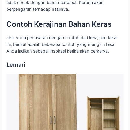
tidak cocok dengan bahan tersebut. Karena akan
berpengaruh terhadap hasilnya.
Contoh Kerajinan Bahan Keras
Jika Anda penasaran dengan contoh dari kerajinan keras
ini, berikut adalah beberapa contoh yang mungkin bisa
Anda jadikan sebagai inspirasi ketika akan berkarya.
Lemari