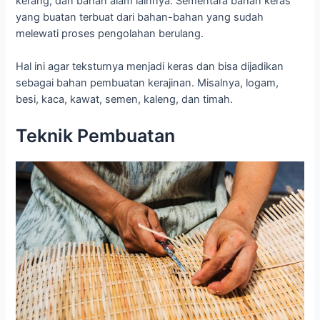
kerang, dan bahan alam lainnya. Sementara bahan keras
yang buatan terbuat dari bahan-bahan yang sudah
melewati proses pengolahan berulang.
Hal ini agar teksturnya menjadi keras dan bisa dijadikan
sebagai bahan pembuatan kerajinan. Misalnya, logam,
besi, kaca, kawat, semen, kaleng, dan timah.
Teknik Pembuatan