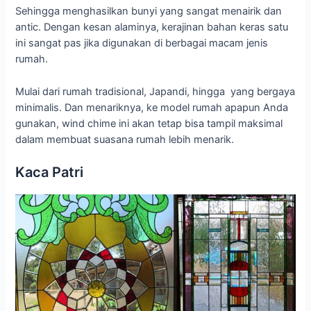
Sehingga menghasilkan bunyi yang sangat menairik dan
antic. Dengan kesan alaminya, kerajinan bahan keras satu
ini sangat pas jika digunakan di berbagai macam jenis
rumah.
Mulai dari rumah tradisional, Japandi, hingga yang bergaya
minimalis. Dan menariknya, ke model rumah apapun Anda
gunakan, wind chime ini akan tetap bisa tampil maksimal
dalam membuat suasana rumah lebih menarik.
Kaca Patri