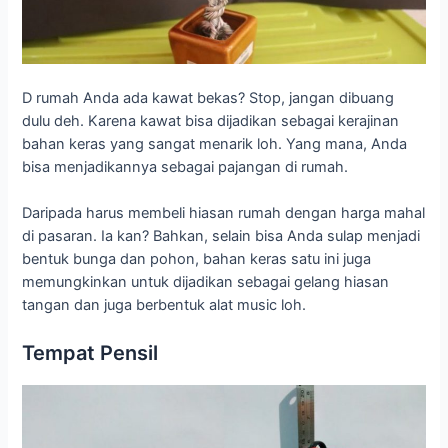
D rumah Anda ada kawat bekas? Stop, jangan dibuang
dulu deh. Karena kawat bisa dijadikan sebagai kerajinan
bahan keras yang sangat menarik loh. Yang mana, Anda
bisa menjadikannya sebagai pajangan di rumah.
Daripada harus membeli hiasan rumah dengan harga mahal
di pasaran. Ia kan? Bahkan, selain bisa Anda sulap menjadi
bentuk bunga dan pohon, bahan keras satu ini juga
memungkinkan untuk dijadikan sebagai gelang hiasan
tangan dan juga berbentuk alat music loh.
Tempat Pensil