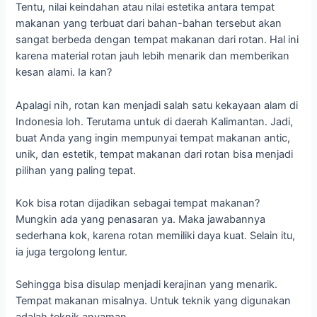
Tentu, nilai keindahan atau nilai estetika antara tempat
makanan yang terbuat dari bahan-bahan tersebut akan
sangat berbeda dengan tempat makanan dari rotan. Hal ini
karena material rotan jauh lebih menarik dan memberikan
kesan alami. Ia kan?
Apalagi nih, rotan kan menjadi salah satu kekayaan alam di
Indonesia loh. Terutama untuk di daerah Kalimantan. Jadi,
buat Anda yang ingin mempunyai tempat makanan antic,
unik, dan estetik, tempat makanan dari rotan bisa menjadi
pilihan yang paling tepat.
Kok bisa rotan dijadikan sebagai tempat makanan?
Mungkin ada yang penasaran ya. Maka jawabannya
sederhana kok, karena rotan memiliki daya kuat. Selain itu,
ia juga tergolong lentur.
Sehingga bisa disulap menjadi kerajinan yang menarik.
Tempat makanan misalnya. Untuk teknik yang digunakan