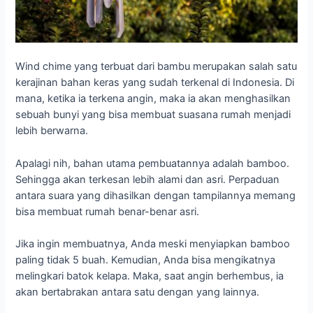
Wind chime yang terbuat dari bambu merupakan salah satu
kerajinan bahan keras yang sudah terkenal di Indonesia. Di
mana, ketika ia terkena angin, maka ia akan menghasilkan
sebuah bunyi yang bisa membuat suasana rumah menjadi
lebih berwarna.
Apalagi nih, bahan utama pembuatannya adalah bamboo.
Sehingga akan terkesan lebih alami dan asri. Perpaduan
antara suara yang dihasilkan dengan tampilannya memang
bisa membuat rumah benar-benar asri.
Jika ingin membuatnya, Anda meski menyiapkan bamboo
paling tidak 5 buah. Kemudian, Anda bisa mengikatnya
melingkari batok kelapa. Maka, saat angin berhembus, ia
akan bertabrakan antara satu dengan yang lainnya.