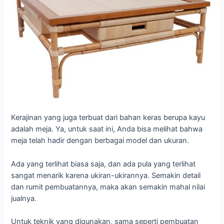
Kerajinan yang juga terbuat dari bahan keras berupa kayu
adalah meja. Ya, untuk saat ini, Anda bisa melihat bahwa
meja telah hadir dengan berbagai model dan ukuran.
Ada yang terlihat biasa saja, dan ada pula yang terlihat
sangat menarik karena ukiran-ukirannya. Semakin detail
dan rumit pembuatannya, maka akan semakin mahal nilai
jualnya.
Untuk teknik yang digunakan, sama seperti pembuatan