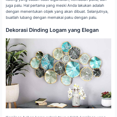
juga palu. Hal pertama yang meski Anda lakukan adalah
dengan menentukan objek yang akan dibuat. Selanjutnya,
buatlah lubang dengan memakai paku dengan palu.
Dekorasi Dinding Logam yang Elegan