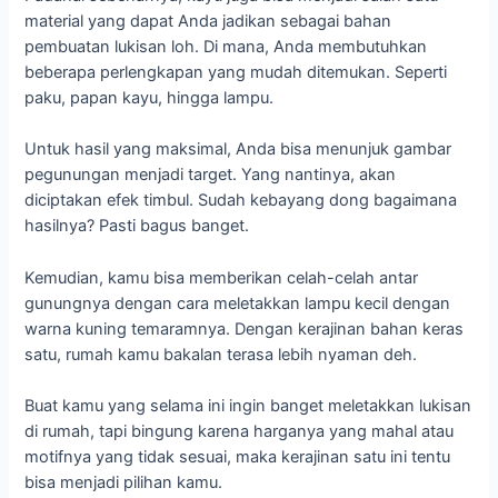
material yang dapat Anda jadikan sebagai bahan
pembuatan lukisan loh. Di mana, Anda membutuhkan
beberapa perlengkapan yang mudah ditemukan. Seperti
paku, papan kayu, hingga lampu.
Untuk hasil yang maksimal, Anda bisa menunjuk gambar
pegunungan menjadi target. Yang nantinya, akan
diciptakan efek timbul. Sudah kebayang dong bagaimana
hasilnya? Pasti bagus banget.
Kemudian, kamu bisa memberikan celah-celah antar
gunungnya dengan cara meletakkan lampu kecil dengan
warna kuning temaramnya. Dengan kerajinan bahan keras
satu, rumah kamu bakalan terasa lebih nyaman deh.
Buat kamu yang selama ini ingin banget meletakkan lukisan
di rumah, tapi bingung karena harganya yang mahal atau
motifnya yang tidak sesuai, maka kerajinan satu ini tentu
bisa menjadi pilihan kamu.