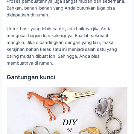
Proses pembuatannya juga sangat mudah dan sederhana.
Bahkan, bahan-bahan yang Anda butuhkan juga bisa
didapatkan di rumah.
Untuk hasil yang lebih cantik, ada baiknya jika Anda
mengecat bagian luar kalengnya. Buatlah sekreatif
mungkin. Jika dibandingkan dengan yang lain, maka
kerajinan bahan keras satu ini menjadi salah satu yang
paling mudah dibuat loh. Sehingga, Anda bisa
membuatnya di rumah.
Gantungan kunci