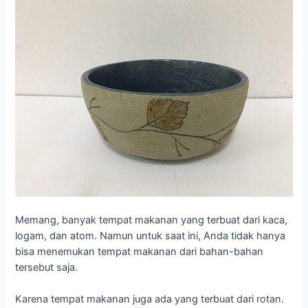
Memang, banyak tempat makanan yang terbuat dari kaca,
logam, dan atom. Namun untuk saat ini, Anda tidak hanya
bisa menemukan tempat makanan dari bahan-bahan
tersebut saja.
Karena tempat makanan juga ada yang terbuat dari rotan.