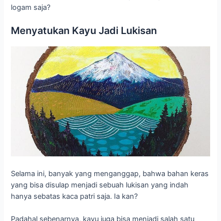
logam saja?
Menyatukan Kayu Jadi Lukisan
Selama ini, banyak yang menganggap, bahwa bahan keras
yang bisa disulap menjadi sebuah lukisan yang indah
hanya sebatas kaca patri saja. Ia kan?
Padahal sebenarnya, kayu juga bisa menjadi salah satu