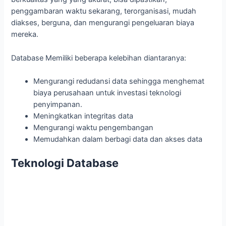
penggambaran waktu sekarang, terorganisasi, mudah
diakses, berguna, dan mengurangi pengeluaran biaya
mereka.
Database Memiliki beberapa kelebihan diantaranya:
Mengurangi redudansi data sehingga menghemat
biaya perusahaan untuk investasi teknologi
penyimpanan.
Meningkatkan integritas data
Mengurangi waktu pengembangan
Memudahkan dalam berbagi data dan akses data
Teknologi Database