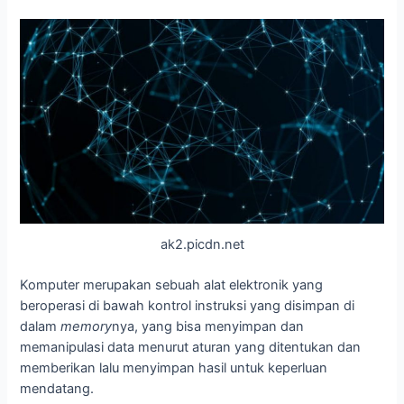
ak2.picdn.net
Komputer merupakan sebuah alat elektronik yang
beroperasi di bawah kontrol instruksi yang disimpan di
dalam
memory
nya, yang bisa menyimpan dan
memanipulasi data menurut aturan yang ditentukan dan
memberikan lalu menyimpan hasil untuk keperluan
mendatang.