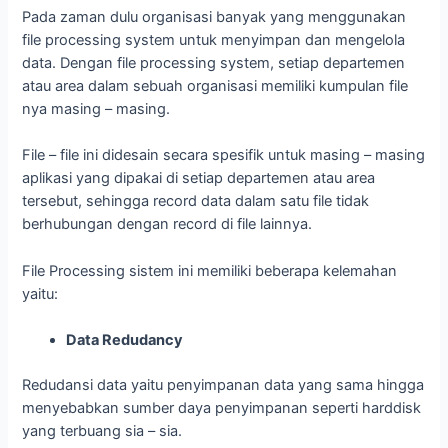
Pada zaman dulu organisasi banyak yang menggunakan
file processing system untuk menyimpan dan mengelola
data. Dengan file processing system, setiap departemen
atau area dalam sebuah organisasi memiliki kumpulan file
nya masing – masing.
File – file ini didesain secara spesifik untuk masing – masing
aplikasi yang dipakai di setiap departemen atau area
tersebut, sehingga record data dalam satu file tidak
berhubungan dengan record di file lainnya.
File Processing sistem ini memiliki beberapa kelemahan
yaitu:
Data Redudancy
Redudansi data yaitu penyimpanan data yang sama hingga
menyebabkan sumber daya penyimpanan seperti harddisk
yang terbuang sia – sia.