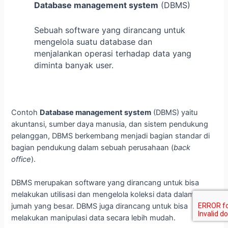
Database management system
(DBMS)
Sebuah software yang dirancang untuk
mengelola suatu database dan
menjalankan operasi terhadap data yang
diminta banyak user.
Contoh
Database management system
(DBMS) yaitu
akuntansi, sumber daya manusia, dan sistem pendukung
pelanggan, DBMS berkembang menjadi bagian standar di
bagian pendukung dalam sebuah perusahaan (
back
office
).
DBMS merupakan software yang dirancang untuk bisa
melakukan utilisasi dan mengelola koleksi data dalam
jumah yang besar. DBMS juga dirancang untuk bisa
melakukan manipulasi data secara lebih mudah.