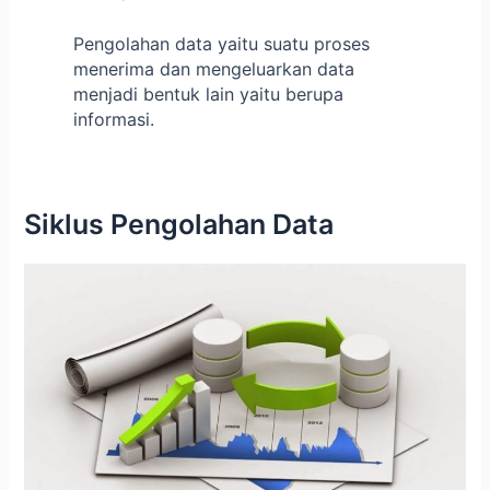
Pengolahan data yaitu suatu proses
menerima dan mengeluarkan data
menjadi bentuk lain yaitu berupa
informasi.
Siklus Pengolahan Data