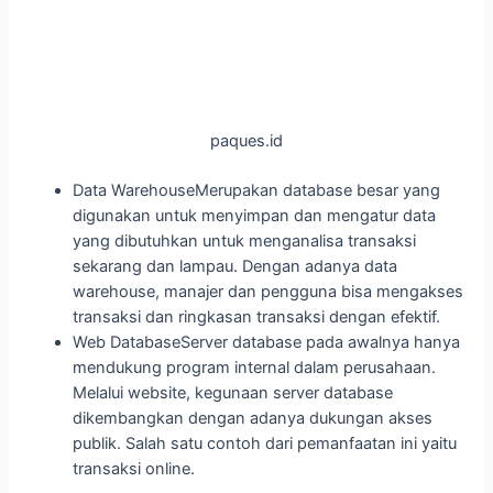
paques.id
Data WarehouseMerupakan database besar yang
digunakan untuk menyimpan dan mengatur data
yang dibutuhkan untuk menganalisa transaksi
sekarang dan lampau. Dengan adanya data
warehouse, manajer dan pengguna bisa mengakses
transaksi dan ringkasan transaksi dengan efektif.
Web DatabaseServer database pada awalnya hanya
mendukung program internal dalam perusahaan.
Melalui website, kegunaan server database
dikembangkan dengan adanya dukungan akses
publik. Salah satu contoh dari pemanfaatan ini yaitu
transaksi online.