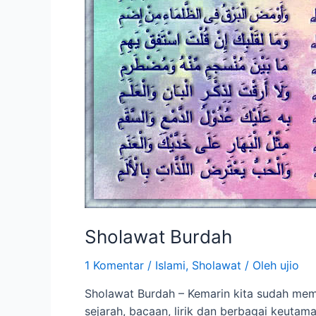
Sholawat Burdah
1 Komentar
/
Islami
,
Sholawat
/ Oleh
ujio
Sholawat Burdah – Kemarin kita sudah memb
sejarah, bacaan, lirik dan berbagai keuta