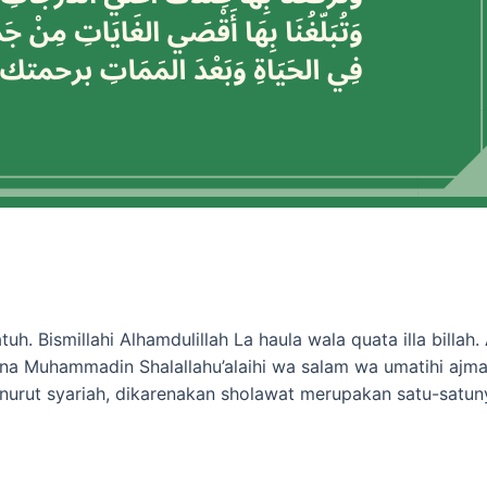
h. Bismillahi Alhamdulillah La haula wala quata illa billa
yidina Muhammadin Shalallahu’alaihi wa salam wa umatihi 
urut syariah, dikarenakan sholawat merupakan satu-satuny