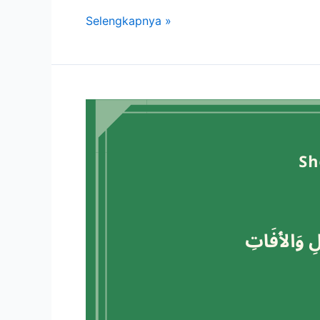
Selengkapnya »
Sholawat
Tunjina