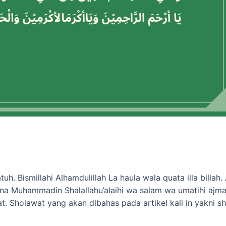
h. Bismillahi Alhamdulillah La haula wala quata illa billa
idina Muhammadin Shalallahu’alaihi wa salam wa umatihi ajm
. Sholawat yang akan dibahas pada artikel kali in yakni 