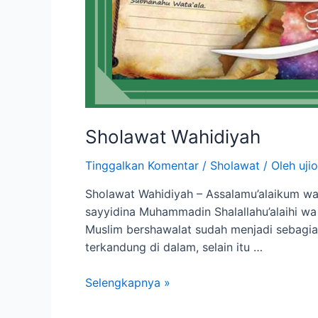
Sholawat Wahidiyah
Tinggalkan Komentar
/
Sholawat
/ Oleh
ujio
Sholawat Wahidiyah – Assalamu’alaikum warah
sayyidina Muhammadin Shalallahu’alaihi wa
Muslim bershawalat sudah menjadi sebagia
terkandung di dalam, selain itu …
Selengkapnya »