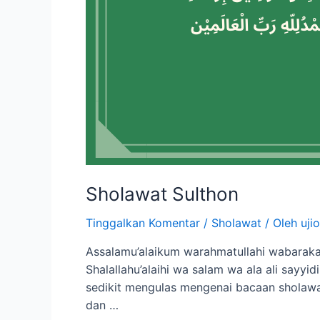
Sholawat Sulthon
Tinggalkan Komentar
/
Sholawat
/ Oleh
ujio
Assalamu’alaikum warahmatullahi wabarakatu
Shalallahu’alaihi wa salam wa ala ali sayy
sedikit mengulas mengenai bacaan sholawat
dan …