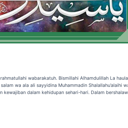
matullahi wabarakatuh. Bismillahi Alhamdulillah La haula w
 salam wa ala ali sayyidina Muhammadin Shalallahu’alaihi w
n kewajiban dalam kehidupan sehari-hari. Dalam bershalaw