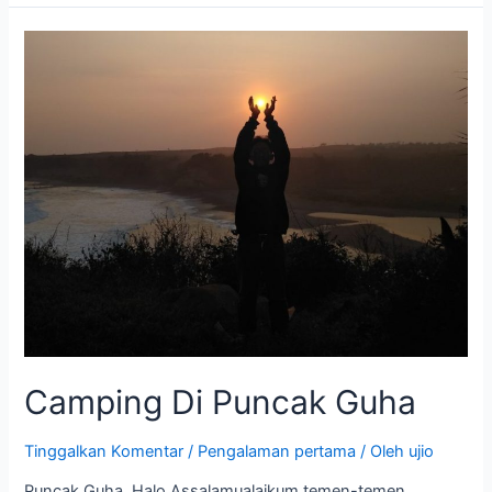
Camping
Di
Puncak
Guha
Camping Di Puncak Guha
Tinggalkan Komentar
/
Pengalaman pertama
/ Oleh
ujio
Puncak Guha. Halo Assalamualaikum temen-temen,