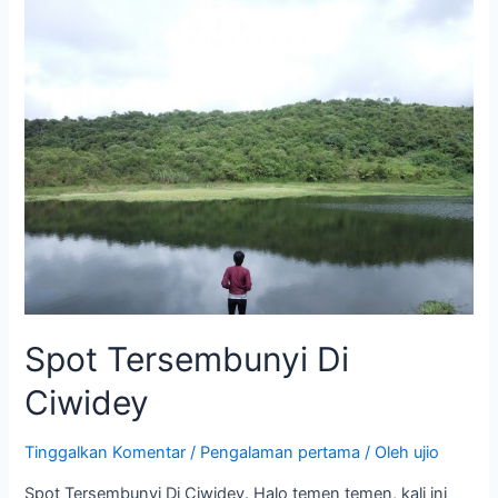
Tersembunyi
Di
Ciwidey
Spot Tersembunyi Di
Ciwidey
Tinggalkan Komentar
/
Pengalaman pertama
/ Oleh
ujio
Spot Tersembunyi Di Ciwidey. Halo temen temen, kali ini