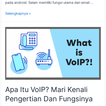
pada android. Selain memiliki fungsi utama dari email …
Selengkapnya »
Apa
Itu
VoIP?
Mari
Kenali
Pengertian
Dan
Fungsinya
Apa Itu VoIP? Mari Kenali
Pengertian Dan Fungsinya