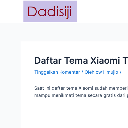
Lewati
Navigasi
ke
pos
konten
Daftar Tema Xiaomi T
Tinggalkan Komentar
/ Oleh
cw1 imujio
/
Saat ini daftar tema Xiaomi sudah member
mampu menikmati tema secara gratis dari 