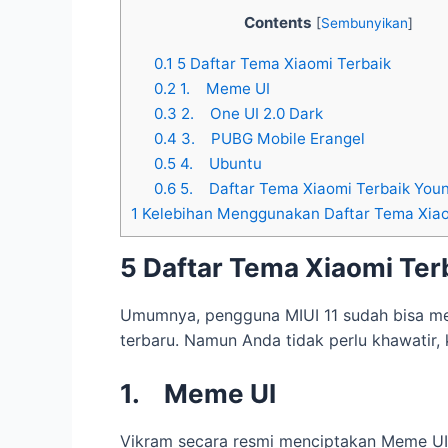
Contents
[
Sembunyikan
]
0.1
5 Daftar Tema Xiaomi Terbaik
0.2
1. Meme UI
0.3
2. One UI 2.0 Dark
0.4
3. PUBG Mobile Erangel
0.5
4. Ubuntu
0.6
5. Daftar Tema Xiaomi Terbaik You
1
Kelebihan Menggunakan Daftar Tema Xiao
5
Daftar Tema Xiaomi Ter
Umumnya, pengguna MIUI 11 sudah bisa me
terbaru. Namun Anda tidak perlu khawatir, 
1.
Meme UI
Vikram secara resmi menciptakan Meme UI d