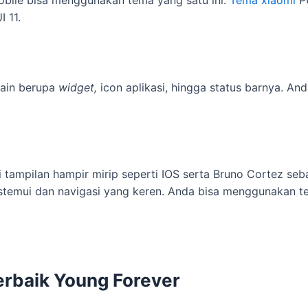
ile bisa menggunakan tema yang satu ini.
Tema xiaomi
PU
 11.
sain berupa
widget,
icon aplikasi, hingga status barnya. An
iki tampilan hampir mirip seperti IOS serta Bruno Cortez s
stemui dan navigasi yang keren. Anda bisa menggunakan te
erbaik
Young Forever