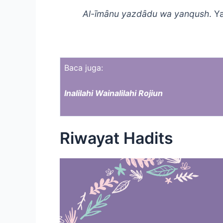
Al-īmȃnu yazdȃdu wa yanqush
. Y
Baca juga:
Inalilahi Wainalilahi Rojiun
Riwayat Hadits