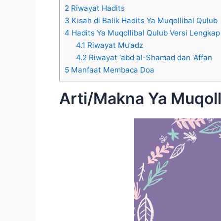
2
Riwayat Hadits
3
Kisah di Balik Hadits Ya Muqollibal Qulub
4
Hadits Ya Muqollibal Qulub Versi Lengka
4.1
Riwayat Mu’adz
4.2
Riwayat ‘abd al-Shamad dan ‘Affan
5
Manfaat Membaca Doa
Arti/Makna Ya Muqoll