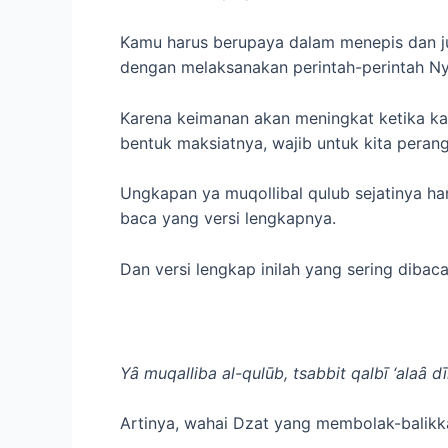
Kamu harus berupaya dalam menepis dan j
dengan melaksanakan perintah-perintah Ny
Karena keimanan akan meningkat ketika ka
bentuk maksiatnya, wajib untuk kita perang
Ungkapan ya muqollibal qulub sejatinya ha
baca yang versi lengkapnya.
Dan versi lengkap inilah yang sering dibac
Yȃ muqalliba al-qulūb, tsabbit qalbī ‘alaȃ d
Artinya, wahai Dzat yang membolak-balikka