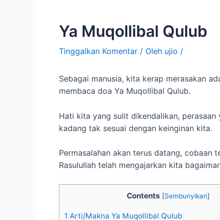
Ya Muqollibal Qulub
Tinggalkan Komentar
/ Oleh
ujio
/
Sebagai manusia, kita kerap merasakan ad
membaca doa Ya Muqollibal Qulub.
Hati kita yang sulit dikendalikan, perasaa
kadang tak sesuai dengan keinginan kita.
Permasalahan akan terus datang, cobaan t
Rasulullah telah mengajarkan kita bagaima
Contents
[
Sembunyikan
]
1
Arti/Makna Ya Muqollibal Qulub