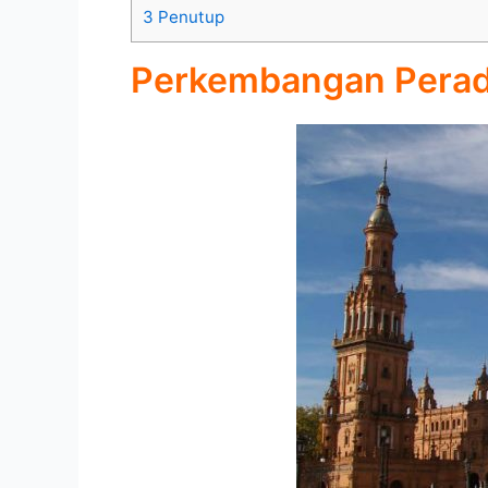
3
Penutup
Perkembangan Perad