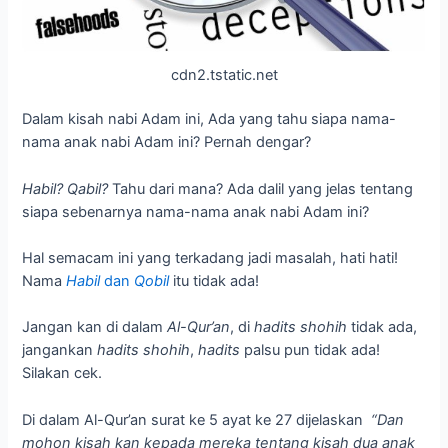
cdn2.tstatic.net
Dalam kisah nabi Adam ini, Ada yang tahu siapa nama-
nama anak nabi Adam ini? Pernah dengar?
Habil? Qabil?
Tahu dari mana? Ada dalil yang jelas tentang
siapa sebenarnya nama-nama anak nabi Adam ini?
Hal semacam ini yang terkadang jadi masalah, hati hati!
Nama
Habil
dan
Qobil
itu tidak ada!
Jangan kan di dalam
Al-Qur’an
, di
hadits shohih
tidak ada,
jangankan
hadits shohih
,
hadits
palsu pun tidak ada!
Silakan cek.
Di dalam Al-Qur’an surat ke 5 ayat ke 27 dijelaskan
“Dan
mohon kisah kan kepada mereka tentang kisah dua anak