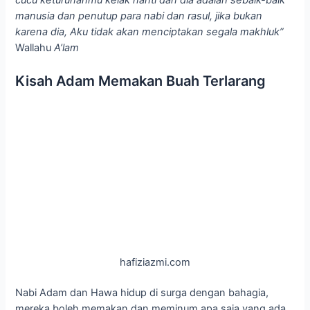
cucu keturunanmu kelak nanti dan dia adalah sebaik-baik
manusia dan penutup para nabi dan rasul, jika bukan
karena dia, Aku tidak akan menciptakan segala makhluk”
Wallahu
A’lam
Kisah Adam Memakan Buah Terlarang
hafiziazmi.com
Nabi Adam dan Hawa hidup di surga dengan bahagia,
mereka boleh memakan dan meminum apa saja yang ada