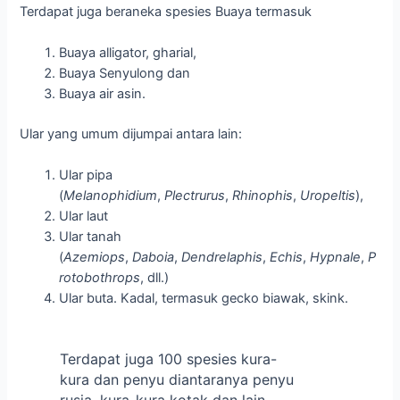
Terdapat juga beraneka spesies Buaya termasuk
Buaya alligator, gharial,
Buaya Senyulong dan
Buaya air asin.
Ular yang umum dijumpai antara lain:
Ular pipa
(
Melanophidium
,
Plectrurus
,
Rhinophis
,
Uropeltis
),
Ular laut
Ular tanah
(
Azemiops
,
Daboia
,
Dendrelaphis
,
Echis
,
Hypnale
,
P
rotobothrops
, dll.)
Ular buta. Kadal, termasuk gecko biawak, skink.
Terdapat juga 100 spesies kura-
kura dan penyu diantaranya penyu
rusia, kura-kura kotak dan lain