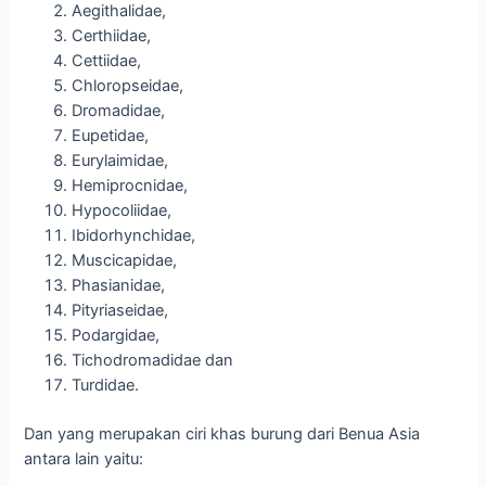
Aegithalidae,
Certhiidae,
Cettiidae,
Chloropseidae,
Dromadidae,
Eupetidae,
Eurylaimidae,
Hemiprocnidae,
Hypocoliidae,
Ibidorhynchidae,
Muscicapidae,
Phasianidae,
Pityriaseidae,
Podargidae,
Tichodromadidae dan
Turdidae.
Dan yang merupakan ciri khas burung dari Benua Asia
antara lain yaitu: