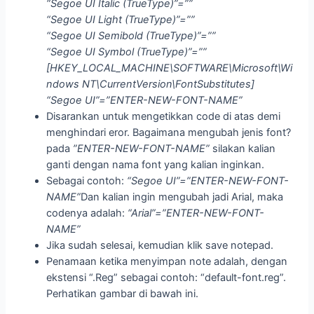
“Segoe UI Italic (TrueType)”=””
“Segoe UI Light (TrueType)”=””
“Segoe UI Semibold (TrueType)”=””
“Segoe UI Symbol (TrueType)”=””
[HKEY_LOCAL_MACHINE\SOFTWARE\Microsoft\Wi
ndows NT\CurrentVersion\FontSubstitutes]
“Segoe UI”=”ENTER-NEW-FONT-NAME”
Disarankan untuk mengetikkan code di atas demi
menghindari eror. Bagaimana mengubah jenis font?
pada
”ENTER-NEW-FONT-NAME”
silakan kalian
ganti dengan nama font yang kalian inginkan.
Sebagai contoh:
“Segoe UI”=”ENTER-NEW-FONT-
NAME”
Dan kalian ingin mengubah jadi Arial, maka
codenya adalah:
“Arial”=”ENTER-NEW-FONT-
NAME”
Jika sudah selesai, kemudian klik save notepad.
Penamaan ketika menyimpan note adalah, dengan
ekstensi “.Reg” sebagai contoh: “default-font.reg”.
Perhatikan gambar di bawah ini.