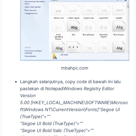
mbahpc.com
Langkah selanjutnya, copy code di bawah ini lalu
pastekan di Notepad
Windows Registry Editor
Version
5.00
[HKEY_LOCAL_MACHINE\SOFTWARE\Microso
ft\Windows NT\CurrentVersion\Fonts]
“Segoe UI
(TrueType)”=””
“Segoe UI Bold (TrueType)”=””
“Segoe UI Bold Italic (TrueType)”=””