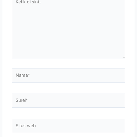
di
sini..
Nama*
Surel*
Situs
web