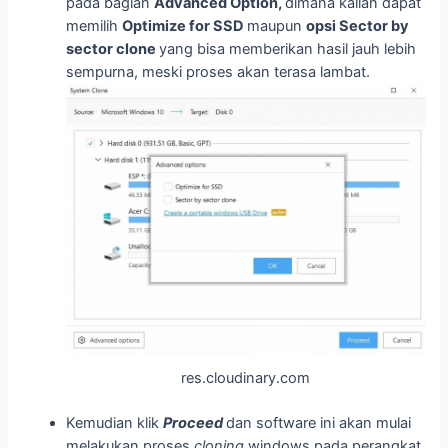
pada bagian
Advanced Option,
dimana kalian dapat
memilih
Optimize for SSD
maupun
opsi Sector by
sector clone
yang bisa memberikan hasil jauh lebih
sempurna, meski proses akan terasa lambat.
res.cloudinary.com
Kemudian klik
Proceed
dan software ini akan mulai
melakukan proses
cloning
windows pada perangkat