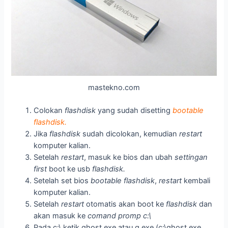
mastekno.com
Colokan
flashdisk
yang sudah disetting
bootable
flashdisk.
Jika
flashdisk
sudah dicolokan, kemudian
restart
komputer kalian.
Setelah
restart
, masuk ke bios dan ubah
settingan
first
boot ke usb
flashdisk.
Setelah set bios
bootable flashdisk
,
restart
kembali
komputer kalian.
Setelah
restart
otomatis akan boot ke
flashdisk
dan
akan masuk ke
comand promp c:\
Pada c:\ ketik ghost.exe atau g.exe (c:\ghost.exe