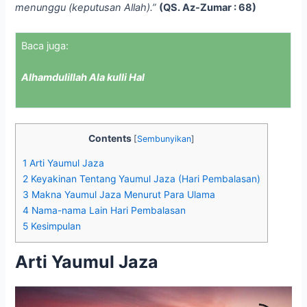
menunggu (keputusan Allah).”
(QS. Az-Zumar : 68)
Baca juga:
Alhamdulillah Ala kulli Hal
Contents
[
Sembunyikan
]
1
Arti Yaumul Jaza
2
Keyakinan Tentang Yaumul Jaza (Hari Pembalasan)
3
Makna Yaumul Jaza Menurut Para Ulama
4
Nama-nama Lain Hari Pembalasan
5
Kesimpulan
Arti Yaumul Jaza