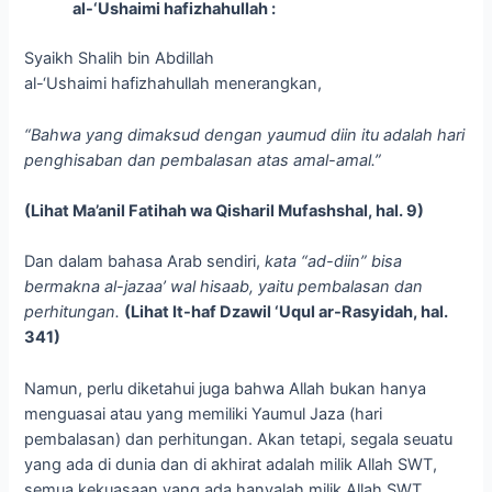
al-‘Ushaimi hafizhahullah :
Syaikh Shalih bin Abdillah
al-‘Ushaimi hafizhahullah menerangkan,
“Bahwa yang dimaksud dengan yaumud diin itu adalah hari
penghisaban dan pembalasan atas amal-amal.”
(Lihat Ma’anil Fatihah wa Qisharil Mufashshal, hal. 9)
Dan dalam bahasa Arab sendiri,
kata “ad-diin” bisa
bermakna al-jazaa’ wal hisaab, yaitu pembalasan dan
perhitungan.
(Lihat It-haf Dzawil ‘Uqul ar-Rasyidah, hal.
341)
Namun, perlu diketahui juga bahwa Allah bukan hanya
menguasai atau yang memiliki Yaumul Jaza (hari
pembalasan) dan perhitungan. Akan tetapi, segala seuatu
yang ada di dunia dan di akhirat adalah milik Allah SWT,
semua kekuasaan yang ada hanyalah milik Allah SWT