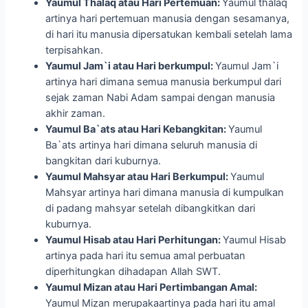
Yaumul Thalaq atau Hari Pertemuan:
Yaumul thalaq
artinya hari pertemuan manusia dengan sesamanya,
di hari itu manusia dipersatukan kembali setelah lama
terpisahkan.
Yaumul Jam`i atau Hari berkumpul:
Yaumul Jam`i
artinya hari dimana semua manusia berkumpul dari
sejak zaman Nabi Adam sampai dengan manusia
akhir zaman.
Yaumul Ba`ats atau Hari Kebangkitan:
Yaumul
Ba`ats artinya hari dimana seluruh manusia di
bangkitan dari kuburnya.
Yaumul Mahsyar atau Hari Berkumpul:
Yaumul
Mahsyar artinya hari dimana manusia di kumpulkan
di padang mahsyar setelah dibangkitkan dari
kuburnya.
Yaumul Hisab atau Hari Perhitungan:
Yaumul Hisab
artinya pada hari itu semua amal perbuatan
diperhitungkan dihadapan Allah SWT.
Yaumul Mizan atau Hari Pertimbangan Amal:
Yaumul Mizan merupakaartinya pada hari itu amal