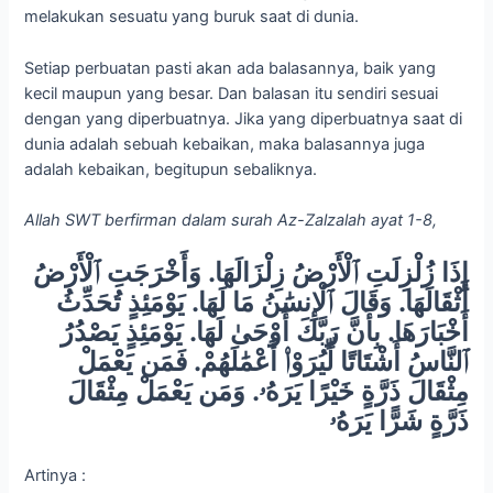
melakukan sesuatu yang buruk saat di dunia.
Setiap perbuatan pasti akan ada balasannya, baik yang
kecil maupun yang besar. Dan balasan itu sendiri sesuai
dengan yang diperbuatnya. Jika yang diperbuatnya saat di
dunia adalah sebuah kebaikan, maka balasannya juga
adalah kebaikan, begitupun sebaliknya.
Allah SWT berfirman dalam surah Az-Zalzalah ayat 1-8,
إِذَا زُلْزِلَتِ ٱلْأَرْضُ زِلْزَالَهَا. وَأَخْرَجَتِ ٱلْأَرْضُ
أَثْقَالَهَا. وَقَالَ ٱلْإِنسَٰنُ مَا لَهَا. يَوْمَئِذٍ تُحَدِّثُ
أَخْبَارَهَا. بِأَنَّ رَبَّكَ أَوْحَىٰ لَهَا. يَوْمَئِذٍ يَصْدُرُ
ٱلنَّاسُ أَشْتَاتًا لِّيُرَوْا۟ أَعْمَٰلَهُمْ. فَمَن يَعْمَلْ
مِثْقَالَ ذَرَّةٍ خَيْرًا يَرَهُۥ. وَمَن يَعْمَلْ مِثْقَالَ
ذَرَّةٍ شَرًّا يَرَهُۥ
Artinya :