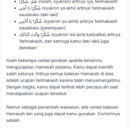
نَعَمْ، شُكْرًا (na’am, syukron) artinya ‘iya, terimakasih’
شُكْرًا يَا أَخِي (syukron ya akhi) artinya ‘terimakasih
saudaraku (laki-laki)’
شُكْرًا يَا اُخْتِي (syukron ya ukhti) artinya ‘terimakasih
saudaraku (perempuan)’
شُكْرًا وَانْتَ كَذَالِك (syukron wa anta kadzalika) artinya
‘terimakasih, dan semoga kamu (laki-laki) juga
demikian’
Itulah beberapa variasi jawaban apabila temanmu
mengucapkan Hamasah padamu. Kamu dapat memilih
salah satunya. Intinya semua balasan Hamasah di atas
adalah ucapan terimakasih karena telah menyemangatimu.
Dengan begitu, kamu dapat terlihat lebih percaya diri saat
mendapatkan ucapan tersebut.
Namun sebagai penambah wawasan, ada variasi balasan
Hamasah lain yang juga dapat kamu gunakan. Contohnya
adalah: