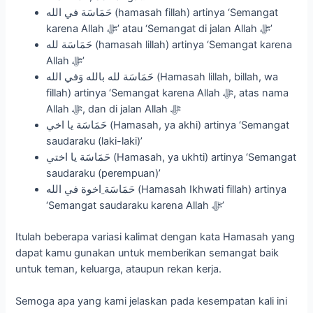
حَمَاسَة في الله (hamasah fillah) artinya ‘Semangat
karena Allah ﷻ’ atau ‘Semangat di jalan Allah ﷻ’
حَمَاسَة لله (hamasah lillah) artinya ‘Semangat karena
Allah ﷻ’
حَمَاسَة لله بالله وَفي الله (Hamasah lillah, billah, wa
fillah) artinya ‘Semangat karena Allah ﷻ, atas nama
Allah ﷻ, dan di jalan Allah ﷻ
حَمَاسَة يا اخي (Hamasah, ya akhi) artinya ‘Semangat
saudaraku (laki-laki)’
حَمَاسَة يا اختي (Hamasah, ya ukhti) artinya ‘Semangat
saudaraku (perempuan)’
حَمَاسَة ِاخوة في الله (Hamasah Ikhwati fillah) artinya
‘Semangat saudaraku karena Allah ﷻ’
Itulah beberapa variasi kalimat dengan kata Hamasah yang
dapat kamu gunakan untuk memberikan semangat baik
untuk teman, keluarga, ataupun rekan kerja.
Semoga apa yang kami jelaskan pada kesempatan kali ini