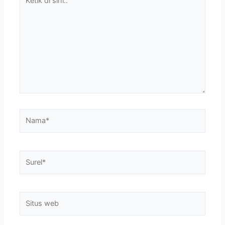
di
sini..
Nama*
Surel*
Situs
web