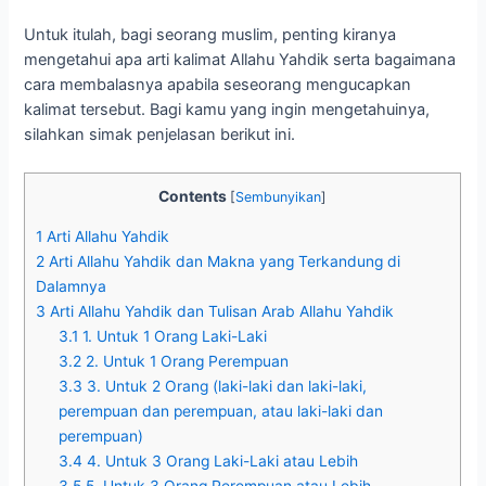
Untuk itulah, bagi seorang muslim, penting kiranya
mengetahui apa arti kalimat Allahu Yahdik serta bagaimana
cara membalasnya apabila seseorang mengucapkan
kalimat tersebut. Bagi kamu yang ingin mengetahuinya,
silahkan simak penjelasan berikut ini.
Contents
[
Sembunyikan
]
1
Arti Allahu Yahdik
2
Arti Allahu Yahdik dan Makna yang Terkandung di
Dalamnya
3
Arti Allahu Yahdik dan Tulisan Arab Allahu Yahdik
3.1
1. Untuk 1 Orang Laki-Laki
3.2
2. Untuk 1 Orang Perempuan
3.3
3. Untuk 2 Orang (laki-laki dan laki-laki,
perempuan dan perempuan, atau laki-laki dan
perempuan)
3.4
4. Untuk 3 Orang Laki-Laki atau Lebih
3.5
5. Untuk 3 Orang Perempuan atau Lebih