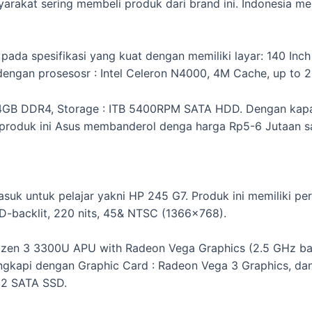
arakat sering membeli produk dari brand ini. Indonesia mem
da spesifikasi yang kuat dengan memiliki layar: 140 Inch (
 dengan prosesosr : Intel Celeron N4000, 4M Cache, up to 
 4GB DDR4, Storage : ITB 5400RPM SATA HDD. Dengan kapasi
produk ini Asus membanderol denga harga Rp5-6 Jutaan sa
uk untuk pelajar yakni HP 245 G7. Produk ini memiliki per
D-backlit, 220 nits, 45& NTSC (1366×768).
 Ryzen 3 3300U APU with Radeon Vega Graphics (2.5 GHz ba
lengkapi dengan Graphic Card : Radeon Vega 3 Graphics, 
.2 SATA SSD.