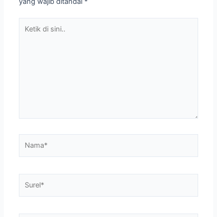
yang wajib ditandai
*
Ketik
di
sini..
Nama*
Surel*