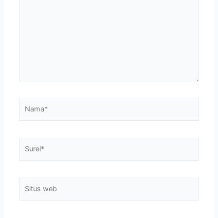
sini..
Nama*
Surel*
Situs
web