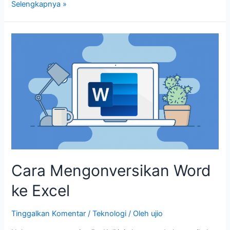
Selengkapnya »
Cara
Mengonversikan
Word
ke
Excel
Cara Mengonversikan Word
ke Excel
Tinggalkan Komentar
/
Teknologi
/ Oleh
ujio