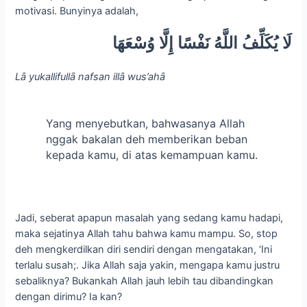
motivasi. Bunyinya adalah,
لَا يُكَلِّفُ اللَّهُ نَفْسًا إِلَّا وُسْعَهَا
Lȃ yukallifullȃ nafsan illȃ wus’ahȃ
Yang menyebutkan, bahwasanya Allah
nggak bakalan deh memberikan beban
kepada kamu, di atas kemampuan kamu.
Jadi, seberat apapun masalah yang sedang kamu hadapi,
maka sejatinya Allah tahu bahwa kamu mampu. So, stop
deh mengkerdilkan diri sendiri dengan mengatakan, ‘Ini
terlalu susah;. Jika Allah saja yakin, mengapa kamu justru
sebaliknya? Bukankah Allah jauh lebih tau dibandingkan
dengan dirimu? Ia kan?