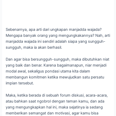
yang baik dan benar. Karena bagaimanapun, niar menjadi
modal awal, sekaligus pondasi utama kita dalam
membangun komitmen ketika mewujudkan satu persatu
impian tersebut.
Maka, ketika berada di sebuah forum diskusi, acara-acara,
atau bahkan saat ngobrol dengan teman kamu, dan ada
yang mengungkapkan hal ini, maka sejatinya ia sedang
memberikan semangat dan motivasi, agar kamu bisa
bersungguh-sungguh dalam mewujudkan impian tersebut.
Jika kita kaitkan dengan kata-kata motivasi atau mutiara
lain, maka ada kok ungkapan-ungkapan senada
dengannya.
Seperti berakit-rakit ke hulu, berenang-renang ke tepian.
Bersakit-sakit dahulu, bersenang-senang kemudian. Yang
berarti, bahwa untuk mencapai keinginan, kita meski
melakukan usaha terbaik yang kita mampu.