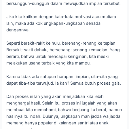
Karena tidak ada satupun harapan, impian, cita-cita yang
dapat tiba-tiba terwujud. Ia kan? Semua butuh proses gais.
Dan proses inilah yang akan menjadikan kita lebih
menghargai hasil. Selain itu, proses ini jugalah yang akan
membuat kita memahami, bahwa berjuang itu berat, namun
hasilnya itu indah. Dulunya, ungkapan man jadda wa jadda
memang hanya populer di kalangan santri atau anak
pesantren loh.
Namun begitu masyarakat luar mencari tahu maknanya,
semua seolah-olah ingin ikut menyemarakkan dan
menggaungkannya dalam kehidupan sehari-hari.
Dan saya yakin banget, bahwa kamu adalah salah satu
orang yang hafal ungkapan ini dan sering menjadikannya
motivasi sehari-hari. Benar kan?
Baca juga: