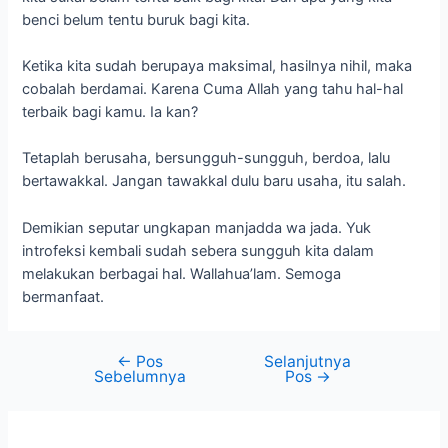
introfeksi kembali sudah sebera sungguh kita dalam
melakukan berbagai hal. Wallahua’lam. Semoga
bermanfaat.
←
Pos
Selanjutnya
Sebelumnya
Pos
→
Tinggalkan Komentar
Alamat email Anda tidak akan dipublikasikan.
Ruas
yang wajib ditandai
*
Ketik
di
sini..