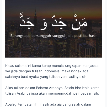
Kalau selama ini kamu kerap menulis ungkapan manjadda
wa jada dengan tulisan Indonesia, maka nggak ada
salahnya buat nyoba yang tulisan versi aslinya loh.
Alias tulisan dalam Bahasa Arabnya. Selain biar lebih keren,
tulisan Arabnya juga akan mempermudah pembacaan sih.
Apalagi ternyata nih, masih ada aja yang salah dalam
penulisan manjadda wa jada versi tulisan Arabnya.
Kesalahan tersebut berasal dari huruf terakhir yang
diberikan tanwin. Yakni huruf Da. Sehingga, ungkapannya
menjadi Man jadda wajadan.
Di mana, jika terjadi kekeliruan semacam itu, maka artinya
bakalan berbeda banget loh dari tujuan awalnya.
Maka, meksipun penulisan atau cara menulisnya terbilang
mudah, tetap saja kamu perlu belajar. Hal ini untuk