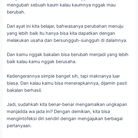
Kedengerannya simple banget sih, tapi maknanya luar
biasa. Dan kalau kamu bisa menerapkannya, dijamin pasti
bakalan berhasil.
Jadi, sudahkah kita benar-benar mengamalkan ungkapan
manjadda wa jada ini? Dengan demikian, kita bisa
mengintofeksi diri sendiri dengan mengajukan berbagai
pertanyaan.
Misal, apakah benar bahwa saya sudah berusaha
sungguh-sungguh dalam meraih ridha Nya? Atau, sudah
seberapa sungguh saya mencari nafkah selama ini? Dan
sederet tanya lainnya.
Jika jawabannya ‘sudah bersungguh-sungguh secara
maksimal’ namun hasilnya tidak sesuai dengan harapan
dan keinginan, maka jangan lupa untuk bertawakkal.
Sebab segalanya berada pada takdir Allah. Sekeras apapun
kita berusaha, maka hasilnya tetap berada di tangan Nya.