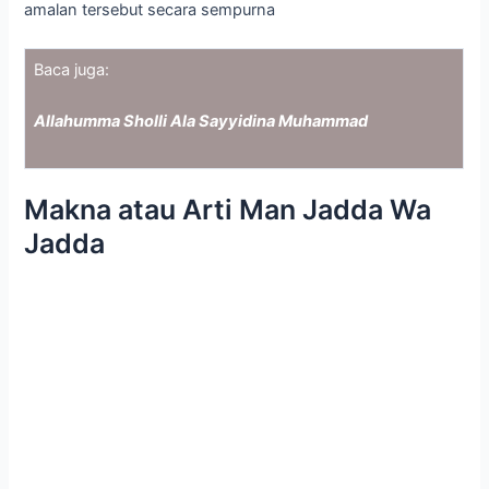
amalan tersebut secara sempurna
Baca juga:
Allahumma Sholli Ala Sayyidina Muhammad
Makna atau Arti Man Jadda Wa
Jadda
Sebenarnya, apa arti dari ungkapan manjadda wajada?
Mengapa banyak orang yang mengungkakannya? Nah, arti
manjadda wajada ini sendiri adalah siapa yang sungguh-
sungguh, maka ia akan berhasil.
Dan agar bisa bersungguh-sungguh, maka dibutuhkan niat