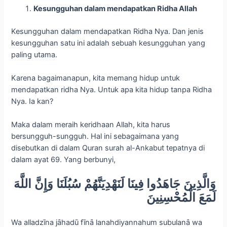
Maka dalam meraih keridhaan Allah, kita harus
bersungguh-sungguh. Hal ini sebagaimana yang
disebutkan di dalam Quran surah al-Ankabut tepatnya di
dalam ayat 69. Yang berbunyi,
وَالَّذِينَ جَاهَدُوا فِينَا لَنَهْدِيَنَّهُمْ سُبُلَنَا وَإِنَّ اللَّهَ
لَمَعَ الْمُحْسِنِينَ
Wa alladzīna jȃhadū fīnȃ lanahdiyannahum subulanȃ wa
innallȃha lama’a al-muḥsinīna.
Orang-orang yang bersungguh-sungguh di dalam mencari
ridha kami, maka akan kami tunjukkan kepadanya jalan
kami. Dan sesungguhnya, Allah benar-benar bersama
dengan orang yang berbuat kebaikan.
Maka, ketika kamu tengah berupaya mencari ridha Nya,
maka Allah akan menunjukkan jalan Nya, kamu akan
diberikan petunjuk, dan akan bersama dengan orang yang
berbuat baik.