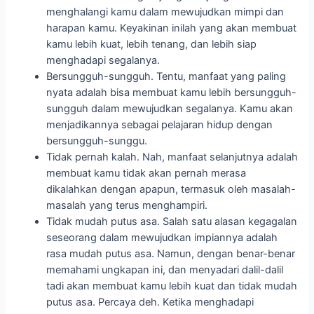
membuat kamu tidak akan pernah merasa
dikalahkan dengan apapun, termasuk oleh masalah-
masalah yang terus menghampiri.
Tidak mudah putus asa. Salah satu alasan kegagalan
seseorang dalam mewujudkan impiannya adalah
rasa mudah putus asa. Namun, dengan benar-benar
memahami ungkapan ini, dan menyadari dalil-dalil
tadi akan membuat kamu lebih kuat dan tidak mudah
putus asa. Percaya deh. Ketika menghadapi
masalah, kamu akan mencoa menyelesaikannya
sebaik mungkin, bukan justru memilih untuk berhenti
dan menyerah pada impianmu.
Sebagai penyemangat. Dalam meraih mimpi, akan
selalu ada yang namanya rasa ‘malas’. Dan jika kita
tidak cerdas mengatasinya, maka rasa malas ini
akan menjadi kebiasaan yang pasti menghambat
kita dalam mewujudkan segala impian. Karena
sekecil apapun impian, pasti tidak akan bisa terwujud
jika kamu tidak mampu mengatasi rasa malas
tersebut. Dan ternyata, ungkapan ini cukup ampuh