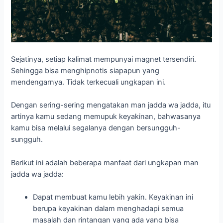
kamu bisa melalui segalanya dengan bersungguh-
sungguh.
Berikut ini adalah beberapa manfaat dari ungkapan man
jadda wa jadda:
Dapat membuat kamu lebih yakin. Keyakinan ini
berupa keyakinan dalam menghadapi semua
masalah dan rintangan yang ada yang bisa
menghalangi kamu dalam mewujudkan mimpi dan
harapan kamu. Keyakinan inilah yang akan membuat
kamu lebih kuat, lebih tenang, dan lebih siap
menghadapi segalanya.
Bersungguh-sungguh. Tentu, manfaat yang paling
nyata adalah bisa membuat kamu lebih bersungguh-
sungguh dalam mewujudkan segalanya. Kamu akan
menjadikannya sebagai pelajaran hidup dengan
bersungguh-sunggu.
Tidak pernah kalah. Nah, manfaat selanjutnya adalah