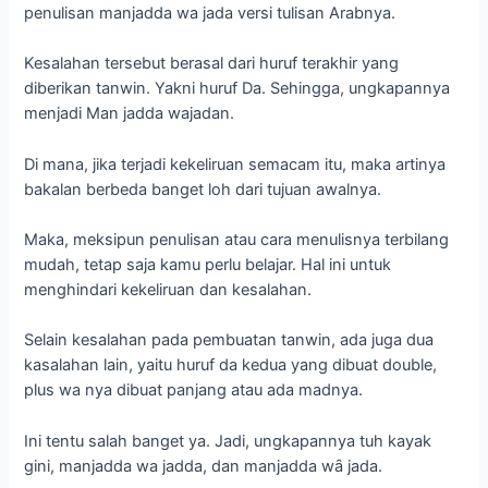
menghindari kekeliruan dan kesalahan.
Selain kesalahan pada pembuatan tanwin, ada juga dua
kasalahan lain, yaitu huruf da kedua yang dibuat double,
plus wa nya dibuat panjang atau ada madnya.
Ini tentu salah banget ya. Jadi, ungkapannya tuh kayak
gini, manjadda wa jadda, dan manjadda wȃ jada.
Padahal mah yang bener itu ya, da nga tidak bertasydid,
dan wa nya tidak ada madnya. Kalau latinnya itu manjadda
wa jada. Sementara Arabnya adalah:
مَنْ جَدَّ وَجَدَ
Manfaat Kalimat Man Jadda Wa