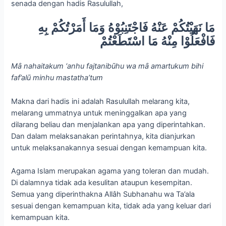
senada dengan hadis Rasulullah,
مَا نَهَيْتُكُمْ عَنْهُ فَاجْتَنِبُوْهُ وَمَا أَمَرْتُكُمْ بِهِ
فَافْعَلُوْا مِنْهُ مَا اسْتَطَعْتُمْ
Mȃ nahaitakum ‘anhu fajtanibūhu wa mȃ amartukum bihi
faf’alū minhu mastatha’tum
Makna dari hadis ini adalah Rasulullah melarang kita,
melarang ummatnya untuk meninggalkan apa yang
dilarang beliau dan menjalankan apa yang diperintahkan.
Dan dalam melaksanakan perintahnya, kita dianjurkan
untuk melaksanakannya sesuai dengan kemampuan kita.
Agama Islam merupakan agama yang toleran dan mudah.
Di dalamnya tidak ada kesulitan ataupun kesempitan.
Semua yang diperinthakna Allâh Subhanahu wa Ta’ala
sesuai dengan kemampuan kita, tidak ada yang keluar dari
kemampuan kita.