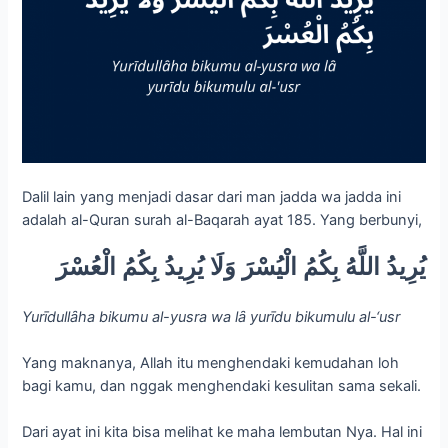
Dalil lain yang menjadi dasar dari man jadda wa jadda ini
adalah al-Quran surah al-Baqarah ayat 185. Yang berbunyi,
يُرِيدُ اللَّهُ بِكُمُ الْيُسْرَ وَلَا يُرِيدُ بِكُمُ الْعُسْرَ
Yurīdullȃha bikumu al-yusra wa lȃ yurīdu bikumulu al-‘usr
Yang maknanya, Allah itu menghendaki kemudahan loh
bagi kamu, dan nggak menghendaki kesulitan sama sekali.
Dari ayat ini kita bisa melihat ke maha lembutan Nya. Hal ini